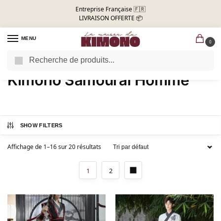
Entreprise Française 🇫🇷
LIVRAISON OFFERTE 📦
MENU
0
Recherche
Accueil
Kimono Samourai Homme
/
Kimono Samourai Homme
SHOW FILTERS
Affichage de 1–16 sur 20 résultats
1
2