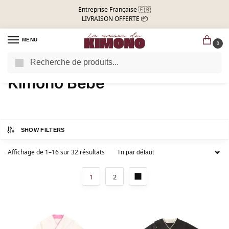
Entreprise Française 🇫🇷
LIVRAISON OFFERTE 📦
MENU
0
Recherche
Accueil
Kimono Enfant
Kimono Bébé
/
/
Kimono Bébé
SHOW FILTERS
Affichage de 1–16 sur 32 résultats
1
2