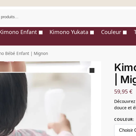
R
Kimono Enfant
Kimono Yukata
Couleur
no Bébé Enfant | Mignon
Kim
| Mi
59,95
€
Découvrez
douce et é
COULEUR
: