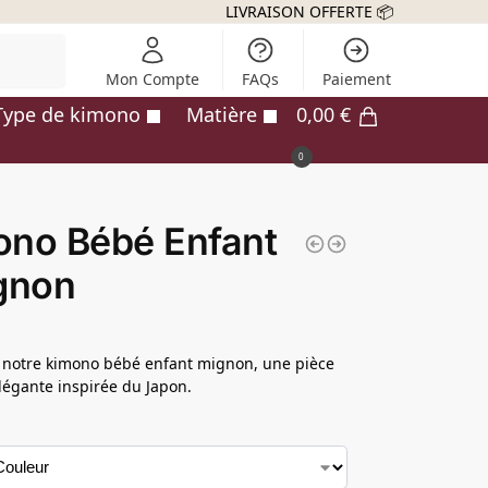
LIVRAISON OFFERTE 📦
echerche
Mon Compte
FAQs
Paiement
Type de kimono
Matière
0,00
€
0
ono Bébé Enfant
gnon
 notre kimono bébé enfant mignon, une pièce
légante inspirée du Japon.