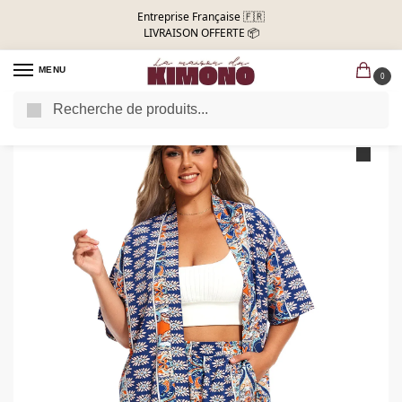
Entreprise Française 🇫🇷
LIVRAISON OFFERTE 📦
MENU
0
Recherche
Accueil
Kimono Femme
Ensemble Kimono Femme
Ensemble kimono femme | Summer time
/
/
/