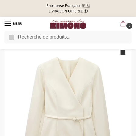
Entreprise Française 🇫🇷
LIVRAISON OFFERTE 📦
MENU
0
Recherche
Accueil
Kimono Femme
Kimono Femme Chic
Kimono Femme Chic Blanc | Office
/
/
/