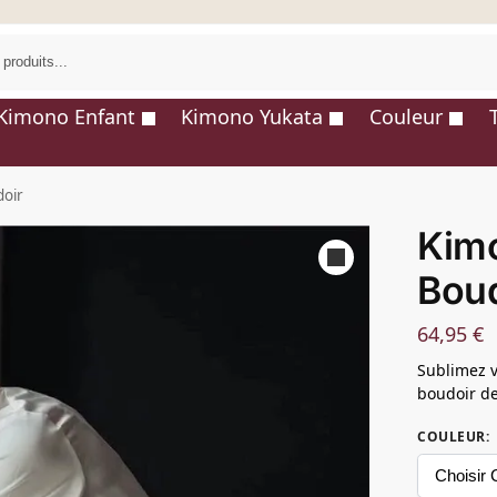
R
Kimono Enfant
Kimono Yukata
Couleur
oir
Kimo
Boud
64,95
€
Sublimez v
boudoir d
COULEUR
: