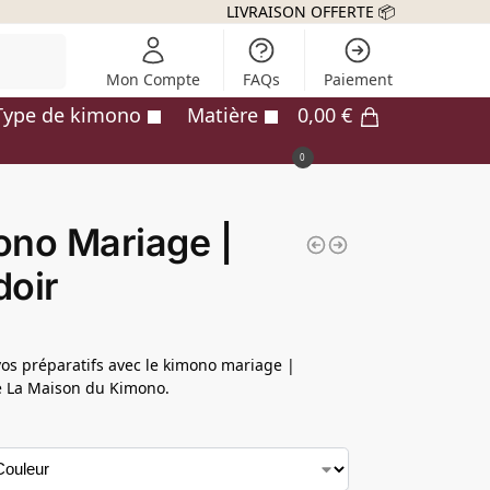
LIVRAISON OFFERTE 📦
echerche
Mon Compte
FAQs
Paiement
Type de kimono
Matière
0,00
€
0
no Mariage |
oir
os préparatifs avec le kimono mariage |
e La Maison du Kimono.