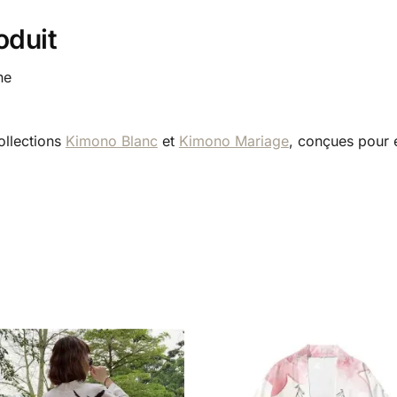
oduit
ne
collections
Kimono Blanc
et
Kimono Mariage
, conçues pour e