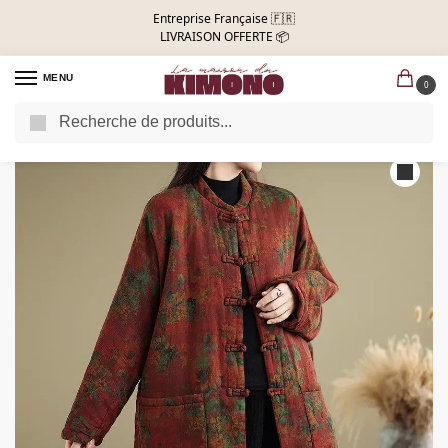
Entreprise Française 🇫🇷
LIVRAISON OFFERTE 📦
MENU
0
Recherche
Accueil
Manteau kimono
Manteau Kimono Femme Ethnique Rouge
/
/