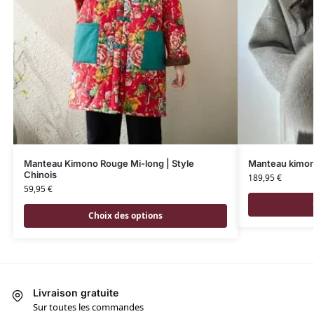
Manteau Kimono Rouge Mi-long | Style
Manteau kimon
Chinois
189,95
€
59,95
€
Choix des options
Livraison gratuite
Sur toutes les commandes