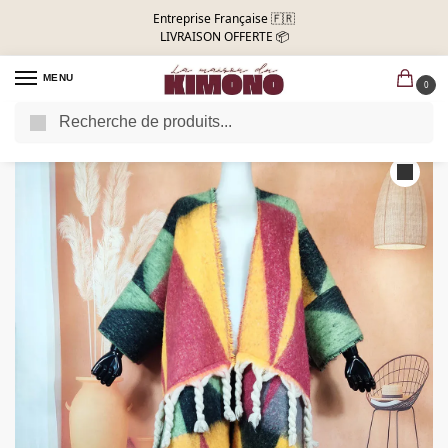
Entreprise Française 🇫🇷
LIVRAISON OFFERTE 📦
MENU
0
Recherche
Accueil
Manteau kimono
Manteau kimono oversize | Rouge et vert
/
/