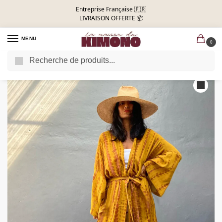
Entreprise Française 🇫🇷
LIVRAISON OFFERTE 📦
MENU
0
Recherche
Accueil
Kimono Long Femme
Robe De Plage Kimono | Jaune Safran
/
/