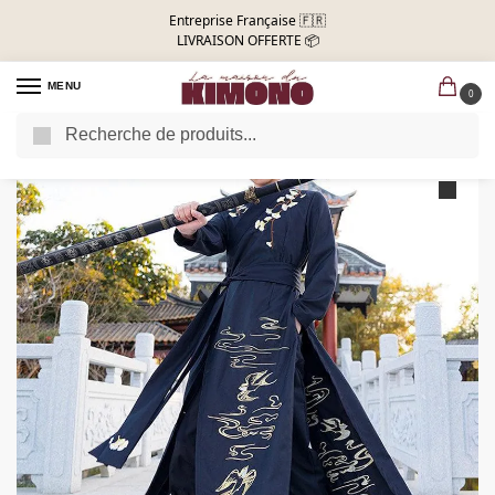
Entreprise Française 🇫🇷
LIVRAISON OFFERTE 📦
MENU
0
Recherche
Accueil
Kimono Homme
Samurai Kimono Ninja
/
/