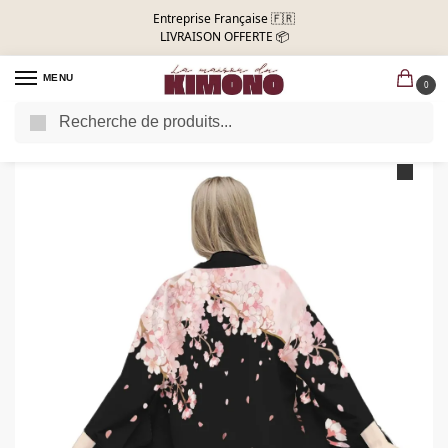
Entreprise Française 🇫🇷
LIVRAISON OFFERTE 📦
MENU
0
Recherche
Accueil
Kimono Femme
Kimono Court Femme
Veste Kimono Femme Haori | Fleurs De Cerisier
/
/
/