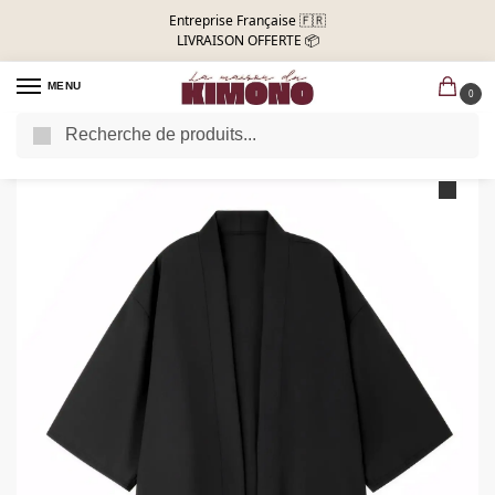
Entreprise Française 🇫🇷
LIVRAISON OFFERTE 📦
MENU
0
Recherche
Accueil
Veste Kimono Homme
Veste Kimono Homme Moderne | Simplicité
/
/