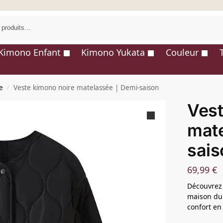
R
Kimono Enfant
Kimono Yukata
Couleur
e
Veste kimono noire matelassée | Demi-saison
/
Vest
mate
sais
69,99
€
Découvrez 
maison du 
confort en