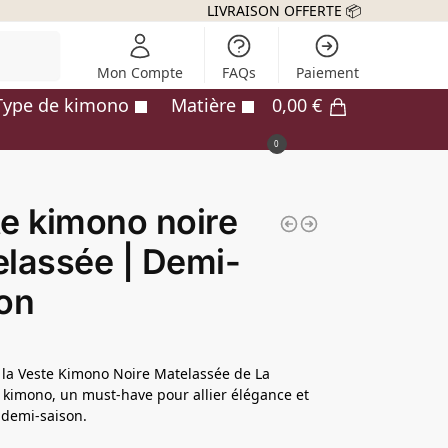
LIVRAISON OFFERTE 📦
echerche
Mon Compte
FAQs
Paiement
Type de kimono
Matière
0,00
€
0
e kimono noire
lassée | Demi-
on
la Veste Kimono Noire Matelassée de La
kimono, un must-have pour allier élégance et
 demi-saison.