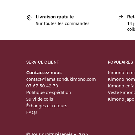
Livraison gratuite
Ret
Sur toutes les commandes
14 j
col
SERVICE CLIENT
POPULAIRES
Contactez-nous
Kimono fem
contact@lamaisondukimono.com
Kimono ho
07.67.50.42.70
Kimono enfa
Politique d’expédition
Veste kimon
Suivi de colis
Kimono japo
Échanges et retours
FAQs
© Tous droits réservés – 2025