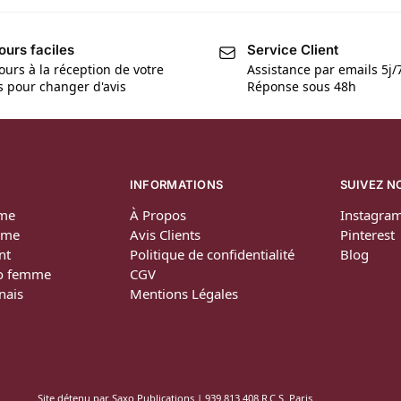
ours faciles
Service Client
ours à la réception de votre
Assistance par emails 5j/
is pour changer d'avis
Réponse sous 48h
INFORMATIONS
SUIVEZ N
me
À Propos
Instagra
mme
Avis Clients
Pinterest
nt
Politique de confidentialité
Blog
o femme
CGV
nais
Mentions Légales
Site détenu par Saxo Publications | 939 813 408 R.C.S. Paris